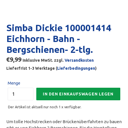
Simba Dickie 100001414
Eichhorn - Bahn -
Bergschienen- 2-tlg.
Normaler
€9,99
Inklusive MwSt. zzgl.
Versandkosten
Preis
Lieferfrist 1-3 Werktage (
Lieferbedingungen
)
Menge
IN DEN EINKAUFSWAGEN LEGEN
Der Artikel ist aktuell nur noch 1 x verfügbar.
Um tolle Hochstrecken oder Brückenüberfahrten zu bauen
gibt es von Eichhorn 2 Bergschienen. Für die Herstellung