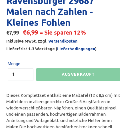
Ravensburger 29687
Malen nach Zahlen -
Kleines Fohlen
Normaler
€6,99
= Sie sparen 12%
€7,99
Preis
Inklusive MwSt. zzgl.
Versandkosten
Lieferfrist 1-3 Werktage (
Lieferbedingungen
)
Menge
AUSVERKAUFT
Dieses Komplettset enthält eine Maltafel (12 x 8,5 cm) mit
Malfeldern in altersgerechter Größe, 6 Acrylfarben in
wiederverschließbaren Näpfchen, einen Qualitätspinsel
und einen passenden, hochwertigen Bilderrahmen.
Anleitung und Vorlageblatt sind nützliche Helfer beim
Malen.Die hochwertigen Acrylfarben trocknen schnell,