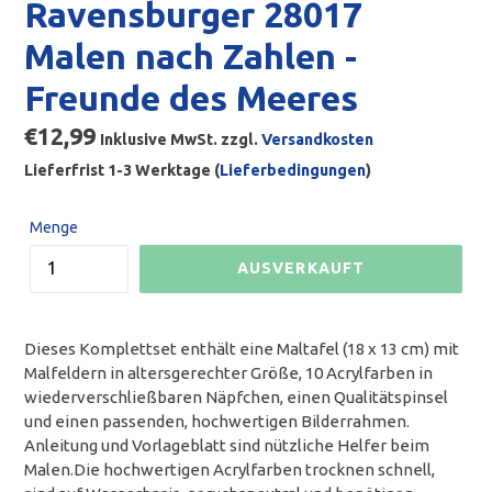
Ravensburger 28017
Malen nach Zahlen -
Freunde des Meeres
Normaler
€12,99
Inklusive MwSt. zzgl.
Versandkosten
Preis
Lieferfrist 1-3 Werktage (
Lieferbedingungen
)
Menge
AUSVERKAUFT
Dieses Komplettset enthält eine Maltafel (18 x 13 cm) mit
Malfeldern in altersgerechter Größe, 10 Acrylfarben in
wiederverschließbaren Näpfchen, einen Qualitätspinsel
und einen passenden, hochwertigen Bilderrahmen.
Anleitung und Vorlageblatt sind nützliche Helfer beim
Malen.Die hochwertigen Acrylfarben trocknen schnell,