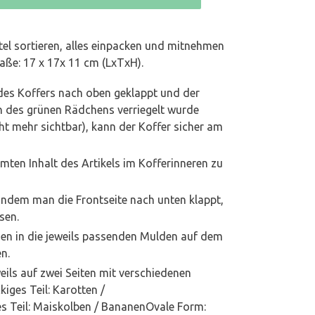
tel sortieren, alles einpacken und mitnehmen
aße: 17 x 17x 11 cm (LxTxH).
des Koffers nach oben geklappt und der
n des grünen Rädchens verriegelt wurde
t mehr sichtbar), kann der Koffer sicher am
mten Inhalt des Artikels im Kofferinneren zu
indem man die Frontseite nach unten klappt,
sen.
nnen in die jeweils passenden Mulden auf dem
n.
weils auf zwei Seiten mit verschiedenen
iges Teil: Karotten /
s Teil: Maiskolben / BananenOvale Form: