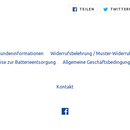
AUF
TEILEN
TWITTER
FACEBOOK
TEILEN
undeninformationen
Widerrufsbelehrung / Muster-Widerru
ise zur Batterieentsorgung
Allgemeine Geschäftsbedingun
Kontakt
Facebook