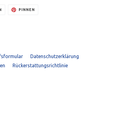
AUF
AUF
N
PINNEN
TWITTER
PINTEREST
TWITTERN
PINNEN
fsformular
Datenschutzerklärung
gen
Rückerstattungsrichtlinie