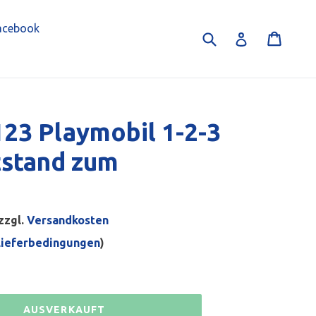
acebook
Suchen
Einka
Einloggen
23 Playmobil 1-2-3
tstand zum
zzgl.
Versandkosten
Lieferbedingungen
)
AUSVERKAUFT