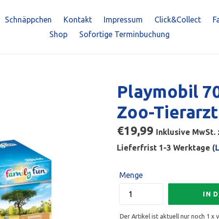
Schnäppchen
Kontakt
Impressum
Click&Collect
F
Shop
Sofortige Terminbuchung
Playmobil 70
Zoo-Tierarzt
Normaler
€19,99
Inklusive MwSt. 
Preis
Lieferfrist 1-3 Werktage (
Menge
IN 
Der Artikel ist aktuell nur noch 1 x 