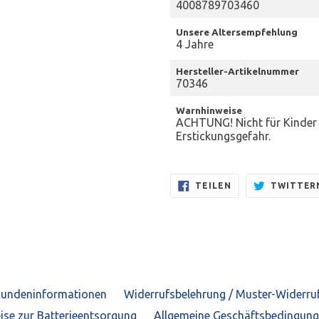
4008789703460
Unsere Altersempfehlung
4 Jahre
Hersteller-Artikelnummer
70346
Warnhinweise
ACHTUNG! Nicht für Kinder u
Erstickungsgefahr.
AUF
TEILEN
TWITTER
FACEBOOK
TEILEN
undeninformationen
Widerrufsbelehrung / Muster-Widerru
ise zur Batterieentsorgung
Allgemeine Geschäftsbedingun