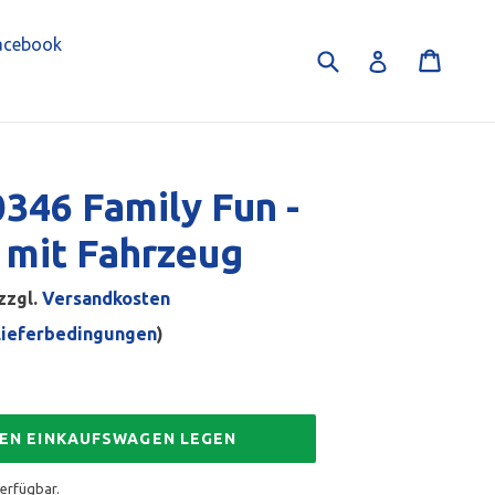
acebook
Suchen
Einka
Einloggen
346 Family Fun -
 mit Fahrzeug
zzgl.
Versandkosten
Lieferbedingungen
)
DEN EINKAUFSWAGEN LEGEN
verfügbar.