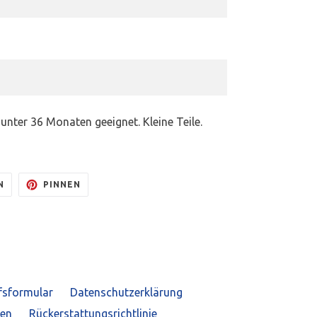
nter 36 Monaten geeignet. Kleine Teile.
AUF
AUF
N
PINNEN
TWITTER
PINTEREST
TWITTERN
PINNEN
fsformular
Datenschutzerklärung
gen
Rückerstattungsrichtlinie