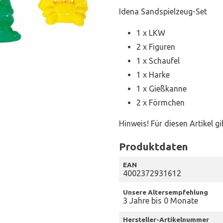
Idena Sandspielzeug-Set
1 x LKW
2 x Figuren
1 x Schaufel
1 x Harke
1 x Gießkanne
2 x Förmchen
Hinweis! Für diesen Artikel g
Produktdaten
EAN
4002372931612
Unsere Altersempfehlung
3 Jahre bis 0 Monate
Hersteller-Artikelnummer