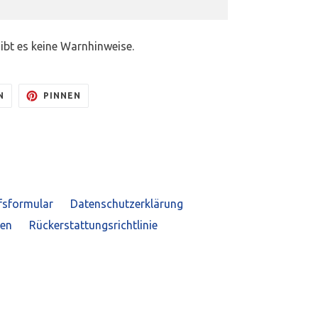
gibt es keine Warnhinweise.
AUF
AUF
N
PINNEN
TWITTER
PINTEREST
TWITTERN
PINNEN
fsformular
Datenschutzerklärung
gen
Rückerstattungsrichtlinie