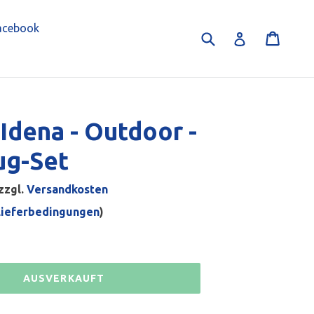
acebook
Suchen
Einka
Einloggen
Idena - Outdoor -
ug-Set
zzgl.
Versandkosten
Lieferbedingungen
)
AUSVERKAUFT